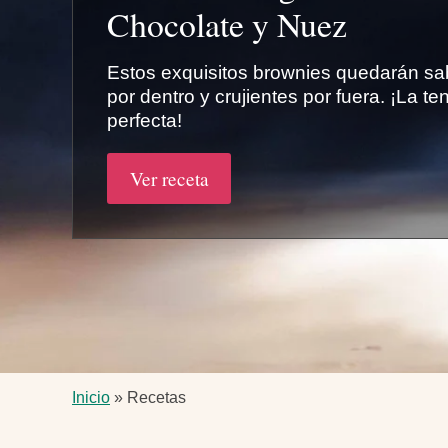
Chocolate y Nuez
Estos exquisitos brownies quedarán s
por dentro y crujientes por fuera. ¡La te
perfecta!
Ver receta
Ruta
Inicio
Recetas
de