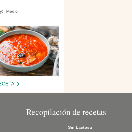
ty
Medio
ECETA
-
BORSCHT
CON
COSTILLAS
Recopilación de recetas
DE
CERDO
Sin Lactosa