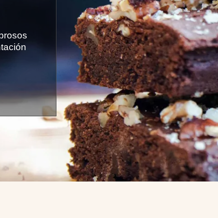
abrosos
ntación