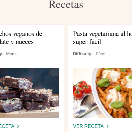
Recetas
chos veganos de
Pasta vegetariana al h
late y nueces
súper fácil
ty
Medio
Difficulty
Fácil
ECETA
-
VER RECETA
-