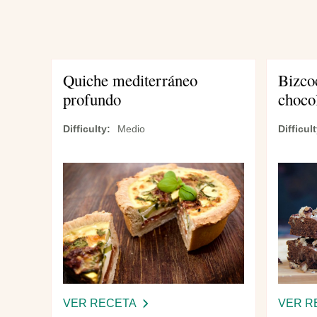
navegación
Quiche mediterráneo
Bizco
profundo
choco
Difficulty
Medio
Difficul
VER RECETA
-
VER R