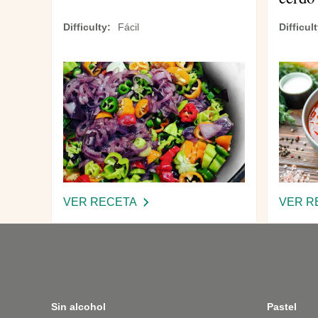
Difficulty
Fácil
Difficul
VER RECETA
-
VER R
SALSA
DE
CHILE
ARDIENTE
Sin alcohol
Pastel