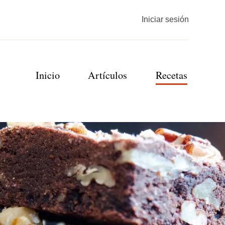
Menú
Iniciar sesión
de
cuenta
de
Navegación
Inicio
Artículos
Recetas
usuario
principal