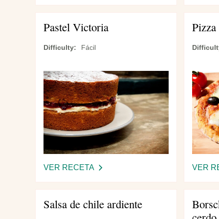
QUICHE
MEDITERRÁNEO
Pastel Victoria
Pizza 
PROFUNDO
Difficulty
Fácil
Difficul
VER RECETA
-
VER R
PASTEL
VICTORIA
Salsa de chile ardiente
Borsch
cerdo