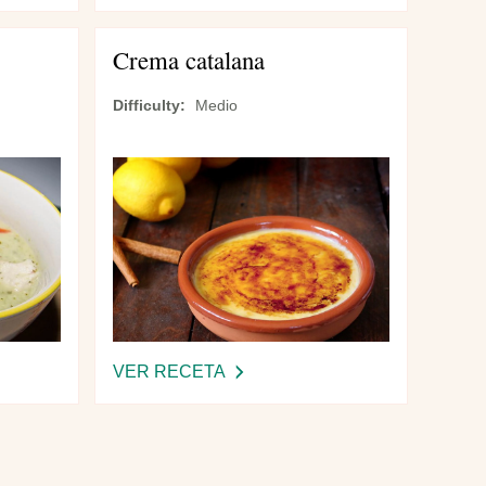
SOPA
NA
DE
Crema catalana
BERRO
Difficulty
Medio
VER RECETA
-
CREMA
CATALANA