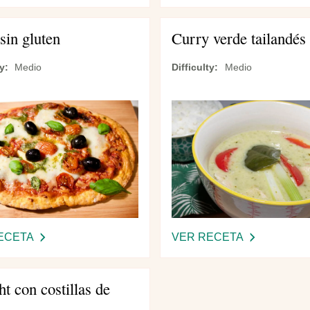
BIZCOCHOS
PASTA
VEGANOS
VEGETARIA
sin gluten
Curry verde tailandés
DE
AL
CHOCOLATE
HORNO
ty
Medio
Difficulty
Medio
Y
SÚPER
NUECES
FÁCIL
ECETA
-
VER RECETA
-
PIZZA
CURRY
SIN
VERDE
t con costillas de
GLUTEN
TAILANDÉS